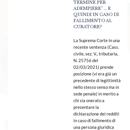
TERMINE PER
ADEMPIERE” … E
QUINDI IN CASO DI
FALLIMENTO AL
CURATORE?
La Suprema Corte in una
recente sentenza (Cass.
civile, sez. V., tributaria,
N. 25756 del
02/03/2021) prende
posizione (vi era già un
precedente di legittimità
nello stesso senso ma in
sede penale) in merito a
chi sia onerato a
presentare la
dichiarazione dei redditi
in caso di fallimento di
una persona giuridica