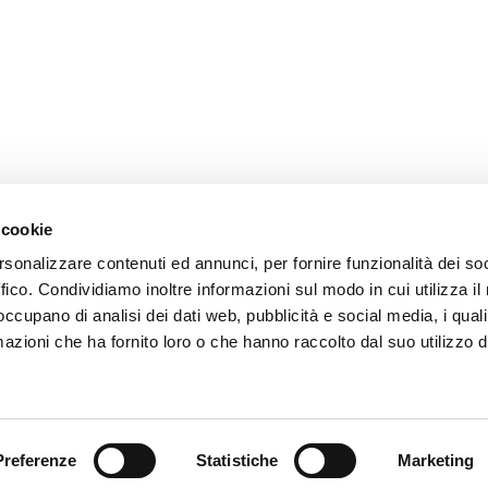
 cookie
rsonalizzare contenuti ed annunci, per fornire funzionalità dei so
ffico. Condividiamo inoltre informazioni sul modo in cui utilizza il 
 occupano di analisi dei dati web, pubblicità e social media, i qual
azioni che ha fornito loro o che hanno raccolto dal suo utilizzo d
Lo Studio
Avvocato Federica Guerra
Avvocato Claudio Pieri
Preferenze
Statistiche
Marketing
Staff