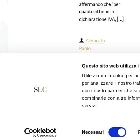
affermando che “per
quanto attiene la
[…]
dichiarazione IVA,
Avvocato
Paolo
Casadei
Questo sito web utilizza i
Continua a leggere
Utilizziamo i cookie per pe
per analizzare il nostro tra
con i nostri partner che si
combinarle con altre inform
servizi.
Studio Legale Casadei
Selezione
V.le Oberdan, 674 - 47521 Cesena (FC)
Necessari
del
Tel. 0547.612786 - Fax 0547.617815
email:
info@studiolegalecasadei.it