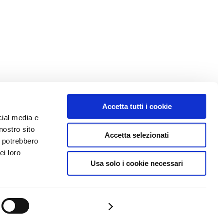
Accetta tutti i cookie
cial media e
nostro sito
Accetta selezionati
i potrebbero
ei loro
Usa solo i cookie necessari
Approfondimenti
Contatti
Privacy Policy
Mostra dettagli
Cookie Policy