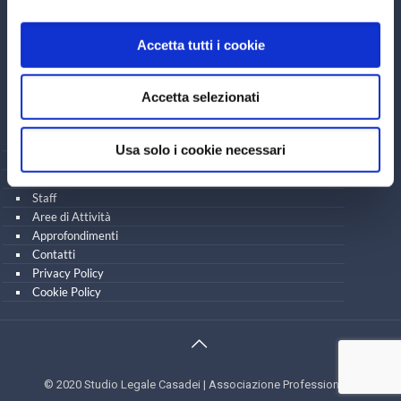
Accetta tutti i cookie
Studio Legale Casadei
V.le Oberdan, 674 - 47521 Cesena (FC)
Tel. 0547.612786 - Fax 0547.617815
Accetta selezionati
email:
info@studiolegalecasadei.it
Lo Studio
Usa solo i cookie necessari
Avvocato Federica Guerra
Avvocato Claudio Pieri
Staff
Aree di Attività
Approfondimenti
Contatti
Privacy Policy
Cookie Policy
© 2020 Studio Legale Casadei | Associazione Professionale.