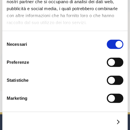
nostri partner che si occupano di analisi dei dati web,
ANCHE LA CORTE D’APPELLO DI TORINO
pubblicità e social media, i quali potrebbero combinarle
CONFERMA CHE L’AMMORTAMENTO ALLA
con altre informazioni che ha fornito loro o che hanno
FRANCESE NON COMPORTA ANATOCISMO
raccolto dal suo utilizzo dei loro servizi.
Avvocato Paolo Casadei
Negli ultimi anni è stata oggetto di innumerevoli giudizi
Selezione
e discussioni dottrinali la presunta illegittimità del
Necessari
del
piano di ammortamento alla francese in quanto
consenso
produttivo di effetti anatocistici, ad oggi però – anche
se ancora non risulta una pronuncia della Suprema
Preferenze
Corte al riguardo – occorre prendere atto che la
Giurisprudenza di merito si sta cristallizzando nel
[…]
Statistiche
riconoscere piena legittimità a
Continua a leggere
Marketing
Mostra dettagli