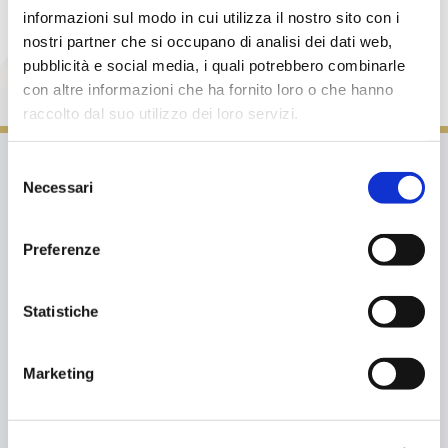
informazioni sul modo in cui utilizza il nostro sito con i
INDIRIZZO MAIL
nostri partner che si occupano di analisi dei dati web,
info@studiolegalecasadei.it
pubblicità e social media, i quali potrebbero combinarle
con altre informazioni che ha fornito loro o che hanno
raccolto dal suo utilizzo dei loro servizi.
Selezione
Necessari
del
consenso
Preferenze
Se desideri
fissare un appuntamento
Statistiche
o richiedere informazioni,
ti invitiamo a compilare
Marketing
il seguente modulo.