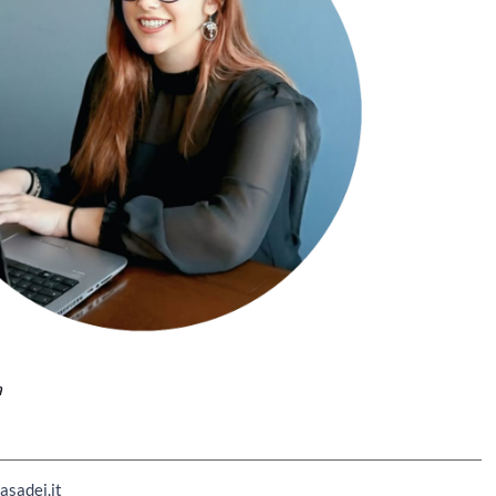
a
asadei.it