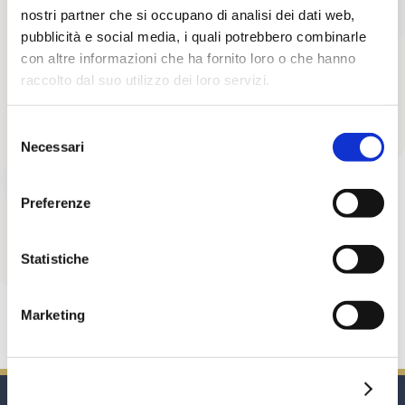
nostri partner che si occupano di analisi dei dati web,
IL CONTO ANTICIPI NON VIENE “TOCCATO”
DALLA DOMANDA DI CONCORDATO
pubblicità e social media, i quali potrebbero combinarle
PREVENTIVO
con altre informazioni che ha fornito loro o che hanno
Avvocato Paolo Casadei
raccolto dal suo utilizzo dei loro servizi.
La L. Fall., art. 169 bis, che consente al debitore
Selezione
proponente un concordato di chiedere al giudice
Necessari
del
delegato lo scioglimento dei contratti pendenti, è
consenso
applicabile al contratto-quadro di anticipazione
bancaria contro cessione di credito o mandato
Preferenze
all’incasso ed annesso patto di compensazione, fino
quando la banca, nell’anticipare al cliente l’importo dei
crediti non ancora scaduto vantati da quest’ultimo nei
Statistiche
[…]
confronti
Continua a leggere
Marketing
Mostra dettagli