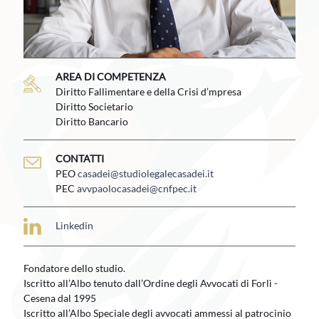
AREA DI COMPETENZA
AREA DI COMPETENZA
Diritto fallimentare e della crisi d’impresa
Diritto Fallimentare e della Crisi d’mpresa
Diritto Societario
Diritto Societario
Diritto Bancario
Diritto Bancario
CONTATTI
CONTATTI
PEO
PEO
casadei@studiolegalecasadei.it
casadei@studiolegalecasadei.it
PEC
PEC
avvpaolocasadei@cnfpec.it
avvpaolocasadei@cnfpec.it
Linkedin
Linkedin
Fondatore dello studio.
Fondatore dello studio.
Iscritto all’Albo tenuto dall’Ordine degli Avvocati di Forlì -
Iscritto all’Albo tenuto dall’Ordine degli Avvocati di Forlì -
Cesena dal 1995
Cesena dal 1995
Iscritto all’Albo Speciale degli avvocati ammessi al patrocinio
Iscritto all’Albo Speciale degli avvocati ammessi al patrocinio