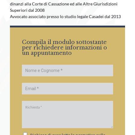
dinanzi alla Corte di Cassazione ed alle Altre Giurisdizioni
dinanzi alla Corte di Cassazione ed alle Altre Giurisdizioni
Superiori dal 2008
Superiori dal 2008
Avvocato associato presso lo studio legale Casadei dal 2013.
Avvocato associato presso lo studio legale Casadei dal 2013
Compila il modulo sottostante
Compila il modulo sottostante
per richiedere informazioni o
per richiedere informazioni o
un appuntamento
un appuntamento